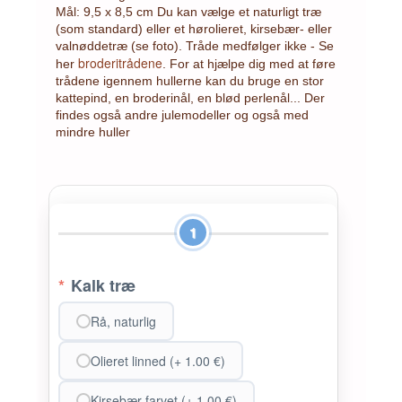
Mål: 9,5 x 8,5 cm Du kan vælge et naturligt træ
(som standard) eller et hørolieret, kirsebær- eller
valnøddetræ (se foto). Tråde medfølger ikke - Se
broderitrådene
her
. For at hjælpe dig med at føre
trådene igennem hullerne kan du bruge en stor
kattepind, en broderinål, en blød perlenål... Der
findes også andre julemodeller og også med
mindre huller
1
*
Kalk træ
Rå, naturlig
Olieret linned (+ 1.00 €)
Kirsebær farvet (+ 1.00 €)