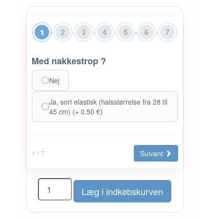
1
2
3
4
5
6
7
Med nakkestrop ?
Nej
Ja, sort elastisk (halsstørrelse fra 28 til
45 cm) (+ 0.50 €)
Suivant
1
/ 7