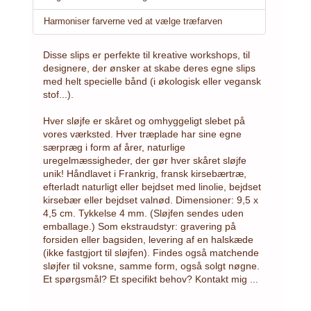
Harmoniser farverne ved at vælge træfarven
Disse slips er perfekte til kreative workshops, til
designere, der ønsker at skabe deres egne slips
med helt specielle bånd (i økologisk eller vegansk
stof...).
Hver sløjfe er skåret og omhyggeligt slebet på
vores værksted. Hver træplade har sine egne
særpræg i form af årer, naturlige
uregelmæssigheder, der gør hver skåret sløjfe
unik! Håndlavet i Frankrig, fransk kirsebærtræ,
efterladt naturligt eller bejdset med linolie, bejdset
kirsebær eller bejdset valnød. Dimensioner: 9,5 x
4,5 cm. Tykkelse 4 mm. (Sløjfen sendes uden
emballage.) Som ekstraudstyr: gravering på
forsiden eller bagsiden, levering af en halskæde
(ikke fastgjort til sløjfen). Findes også matchende
sløjfer til voksne, samme form, også solgt nøgne.
Et spørgsmål? Et specifikt behov? Kontakt mig ...