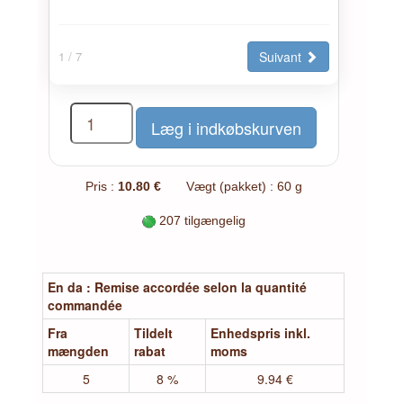
Suivant
1
/ 7
Pris :
10.80 €
Vægt (pakket) : 60 g
207 tilgængelig
En da : Remise accordée selon la quantité
commandée
Fra
Tildelt
Enhedspris inkl.
mængden
rabat
moms
5
8 %
9.94 €