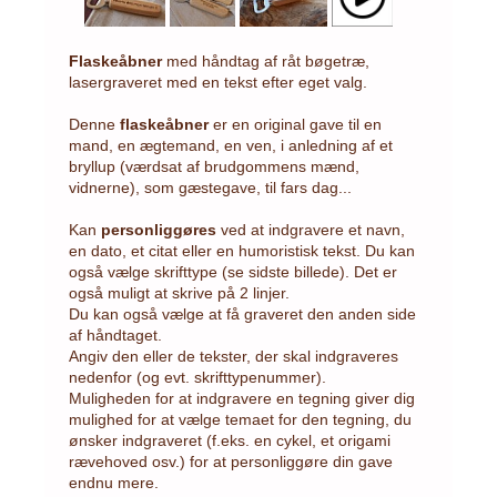
Flaskeåbner
med håndtag af råt bøgetræ,
lasergraveret med en tekst efter eget valg.
Denne
flaskeåbner
er en original gave til en
mand, en ægtemand, en ven, i anledning af et
bryllup (værdsat af brudgommens mænd,
vidnerne), som gæstegave, til fars dag...
Kan
personliggøres
ved at indgravere et navn,
en dato, et citat eller en humoristisk tekst. Du kan
også vælge skrifttype (se sidste billede). Det er
også muligt at skrive på 2 linjer.
Du kan også vælge at få graveret den anden side
af håndtaget.
Angiv den eller de tekster, der skal indgraveres
nedenfor (og evt. skrifttypenummer).
Muligheden for at indgravere en tegning giver dig
mulighed for at vælge temaet for den tegning, du
ønsker indgraveret (f.eks. en cykel, et origami
rævehoved osv.) for at personliggøre din gave
endnu mere.