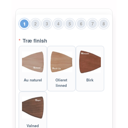
1
2
3
4
5
6
7
8
*
Træ finish
Au naturel
Olieret
Birk
linned
Valnød