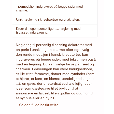
Træmedaljon indgraveret på begge sider med
charme.
Unik nøglering i kirsebærtræ og unakitsten.
Kreer din egen personlige trænøglering med
tilpasset indgravering.
Nøglering til personlig tilpasning dekoreret med
en perle i unakit og en charme efter eget valg:
den runde medaljon i fransk kirsebærtræ kan
indgraveres på begge sider, med tekst, men også
med en tegning. Du kan vælge farve på træet og
charmen. Graveringen kan være kærlighedsord,
et lille citat, fornavne, datoer med symboler (som
et hjerte, et kors, en blomst, uendelighedstegnet
...): en gave, der er værdsat ved alle lejligheder,
ideel som gæstegave til et bryllup, til at
annoncere en fødsel, til en gudfar og gudmor, til
et nyt hus eller en ny bil
Se den fulde beskrivelse