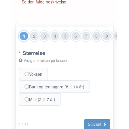
Se den fulde beskrivelse
1
2
3
4
5
6
7
8
9
10
1
*
Størrelse
Vælg størrelsen på knuden
Voksen
Børn og teenagere (8 til 14 år)
Mini (2 til 7 år)
Suivant
1
/ 11