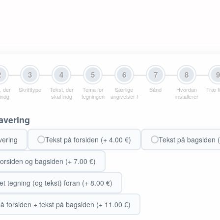
2
3
4
5
6
7
8
, der
Skrifttype
Tekst, der
Tema for
Særlige
Bånd
Hvordan
Træ f
 indg
skal indg
tegningen
angivelser f
installerer
avering
vering
Tekst på forsiden (+ 4.00 €)
Tekst på bagsiden (
forsiden og bagsiden (+ 7.00 €)
t tegning (og tekst) foran (+ 8.00 €)
å forsiden + tekst på bagsiden (+ 11.00 €)