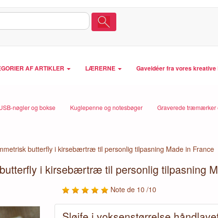
GORIER AF ARTIKLER
LÆRERNE
Gaveidéer fra vores kreativ
USB-nøgler og bokse
Kuglepenne og notesbøger
Graverede træmærker 
metrisk butterfly i kirsebærtræ til personlig tilpasning Made in France
utterfly i kirsebærtræ til personlig tilpasning 
Note de 10 /10
Sløjfe i voksenstørrelse håndlavet