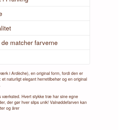
e
litet
å de matcher farverne
vværk i Ardèche), en original form, fordi den er
et naturligt elegant herretilbehør og en original
.
s værksted. Hvert stykke træ har sine egne
er, der gør hver slips unik! Valnøddefarven kan
ter og årer