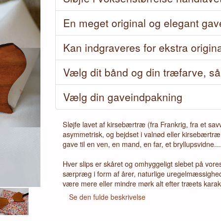
En meget original og elegant gav
Kan indgraveres for ekstra origina
Next
Vælg dit bånd og din træfarve, s
Vælg din gaveindpakning
Sløjfe lavet af kirsebærtræ (fra Frankrig, fra et sa
asymmetrisk, og bejdset i valnød eller kirsebærtræ: 
gave til en ven, en mand, en far, et bryllupsvidne...
Hver slips er skåret og omhyggeligt slebet på vore
særpræg i form af årer, naturlige uregelmæssighed
være mere eller mindre mørk alt efter træets karak
Se den fulde beskrivelse