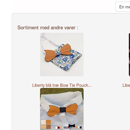
En me
Sortiment med andre varer :
Liberty blå træ Bow Tie Pouch...
Libe