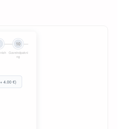
9
10
inish
Gaveindpakni
ng
+ 4.00 €)