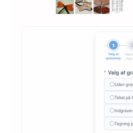
1
Valg af
Tekst
gravering
skal
*
Valg af gr
Uden gra
Tekst på 
Indgravere
Tegning p