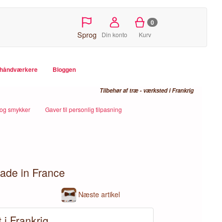
0
Sprog
Din konto
Kurv
e håndværkere
Bloggen
Tilbehør af træ - værksted i Frankrig
og smykker
Gaver til personlig tilpasning
Made in France
Næste artikel
 i Frankrig