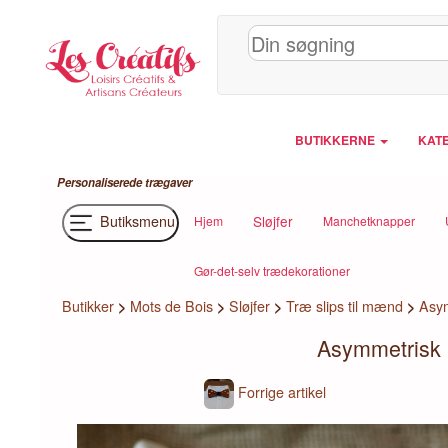
CCookie-styringspanel
BUTIKKERNE
KATE
Personaliserede trægaver
Butiksmenu
Sløjfer
Hjem
Manchetknapper
Gør-det-selv trædekorationer
Butikker
>
Mots de Bois
>
Sløjfer
>
Træ slips til mænd
>
Asym
Asymmetrisk b
Forrige artikel