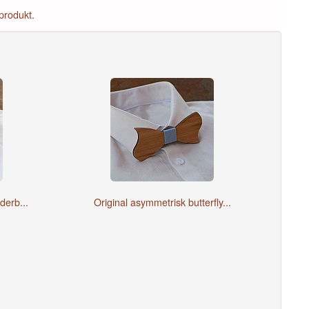
produkt.
erb...
Original asymmetrisk butterfly...