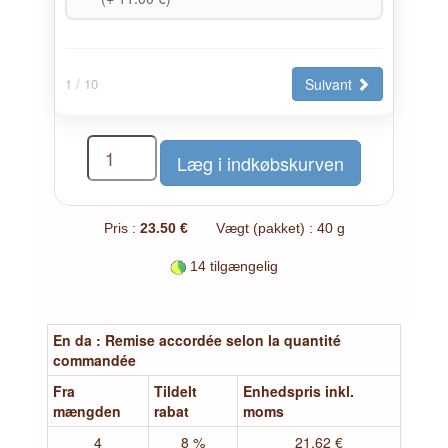
Suivant
1
/ 10
Pris :
23.50 €
Vægt (pakket) : 40 g
14 tilgængelig
En da : Remise accordée selon la quantité
commandée
Fra
Tildelt
Enhedspris inkl.
mængden
rabat
moms
4
8 %
21.62 €