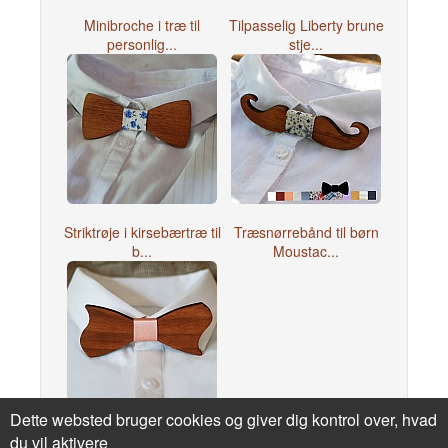
Minibroche i træ til
Tilpasselig Liberty brune
personlig...
stje...
Striktrøje i kirsebærtræ til
Træsnørrebånd til børn
b...
Moustac...
Dette websted bruger cookies og giver dig kontrol over, hvad
Asymmetrisk butterfly i
du vil aktivere