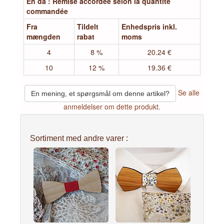
En da : Remise accordée selon la quantité
commandée
Fra
Tildelt
Enhedspris inkl.
mængden
rabat
moms
4
8 %
20.24 €
10
12 %
19.36 €
Se alle
En mening, et spørgsmål om denne artikel?
anmeldelser om dette produkt.
Sortiment med andre varer :