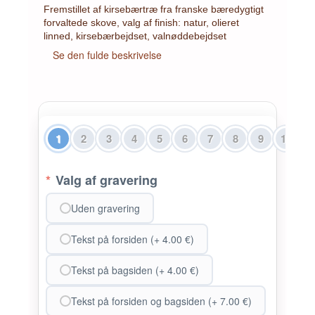
Fremstillet af kirsebærtræ fra franske bæredygtigt
forvaltede skove, valg af finish: natur, olieret
linned, kirsebærbejdset, valnøddebejdset
Se den fulde beskrivelse
1
2
3
4
5
6
7
8
9
10
1
*
Valg af gravering
Uden gravering
Tekst på forsiden (+ 4.00 €)
Tekst på bagsiden (+ 4.00 €)
Tekst på forsiden og bagsiden (+ 7.00 €)